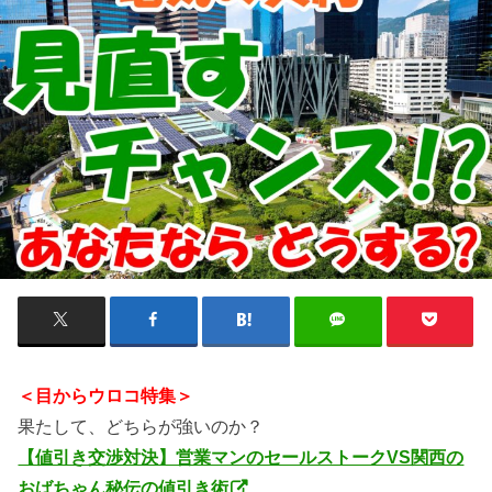
＜目からウロコ特集＞
果たして、どちらが強いのか？
【値引き交渉対決】営業マンのセールストークVS関西の
おばちゃん秘伝の値引き術