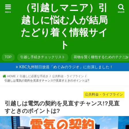
（引越しマニア）引
menu
search
越しに悩む人が結局
たどり着く情報サイ
ト
TOP
引越し手続きチェックリスト
荷物を賢く梱包するためのテクニッ
KBC九州朝日放送「めぐみのラジオ」に出演しました！
HOME
引越しに必要な手続き
公共料金・ライフライン
引越しは電気の契約を見直すチャンス!?見直すときのポイントは?
公共料金・ライフライン
引越しは電気の契約を見直すチャンス!?見直
すときのポイントは?