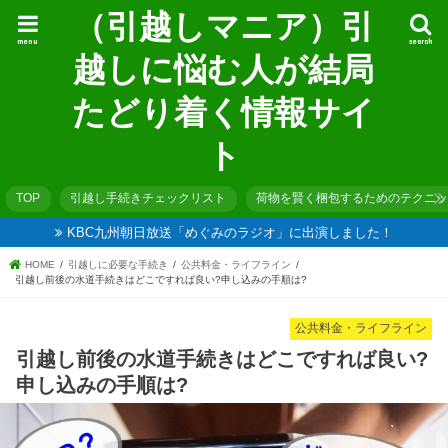
（引越しマニア）引
menu
search
越しに悩む人が結局
たどり着く情報サイ
ト
TOP
引越し手続きチェックリスト
荷物を賢く梱包するためのテクニッ
KBC九州朝日放送「めぐみのラジオ」に出演しました！
HOME
引越しに必要な手続き
公共料金・ライフライン
引越し前後の水道手続きはどこですれば良い?申し込みの手順は?
公共料金・ライフライン
引越し前後の水道手続きはどこですれば良い?
申し込みの手順は?