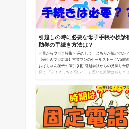
引越しの時に必要な母子手帳や検診
助券の手続き方法は？
＜目からウロコ特集＞ 果たして、どちらが強いのか
【値引き交渉対決】営業マンのセールストークVS関
おばちゃん秘伝の値引き術 引越会社からの見積り金
見て 「え！めっちゃ高い！」と驚いた経験はありま
か？ 私自身…
公共料金・ライフ