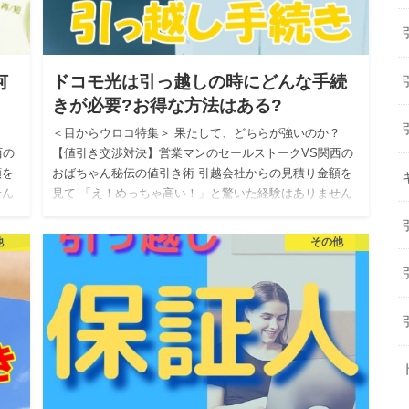
何
ドコモ光は引っ越しの時にどんな手続
きが必要?お得な方法はある?
？
＜目からウロコ特集＞ 果たして、どちらが強いのか？
西の
【値引き交渉対決】営業マンのセールストークVS関西の
額を
おばちゃん秘伝の値引き術 引越会社からの見積り金額を
せん
見て 「え！めっちゃ高い！」と驚いた経験はありません
か？ 私自身…
他
その他