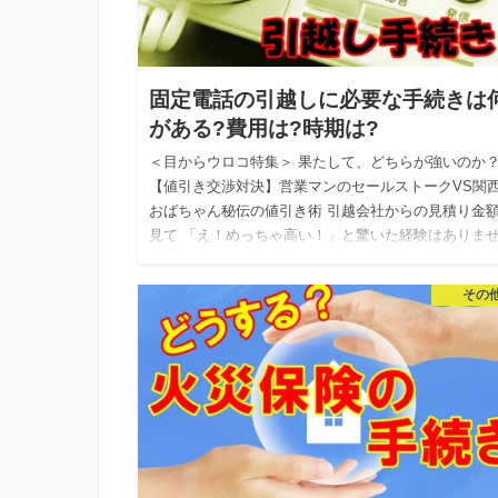
固定電話の引越しに必要な手続きは
がある?費用は?時期は?
＜目からウロコ特集＞ 果たして、どちらが強いのか
【値引き交渉対決】営業マンのセールストークVS関
おばちゃん秘伝の値引き術 引越会社からの見積り金
見て 「え！めっちゃ高い！」と驚いた経験はありま
か？ 私自身…
その