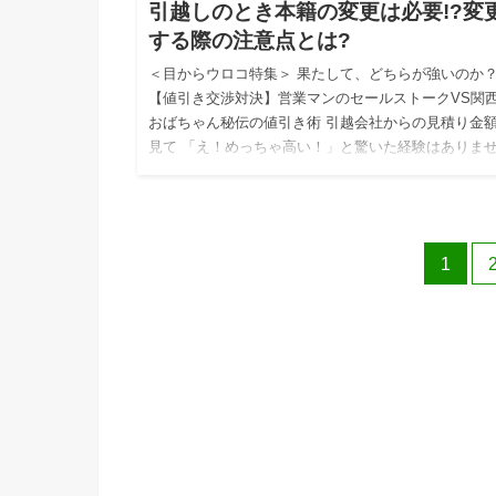
引越しのとき本籍の変更は必要!?変
する際の注意点とは?
＜目からウロコ特集＞ 果たして、どちらが強いのか
【値引き交渉対決】営業マンのセールストークVS関
おばちゃん秘伝の値引き術 引越会社からの見積り金
見て 「え！めっちゃ高い！」と驚いた経験はありま
か？ 私自身…
1