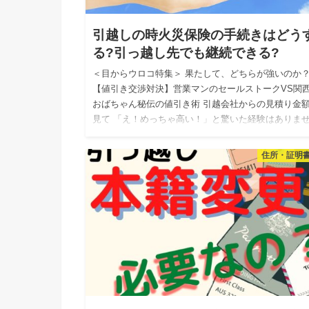
引越しの時火災保険の手続きはどう
る?引っ越し先でも継続できる?
＜目からウロコ特集＞ 果たして、どちらが強いのか
【値引き交渉対決】営業マンのセールストークVS関
おばちゃん秘伝の値引き術 引越会社からの見積り金
見て 「え！めっちゃ高い！」と驚いた経験はありま
か？ 私自身…
住所・証明