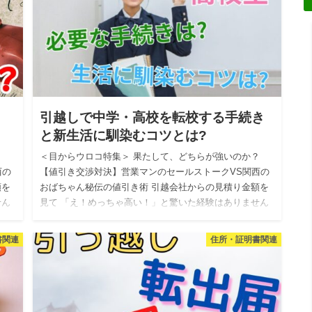
】
引越しで中学・高校を転校する手続き
と新生活に馴染むコツとは?
？
＜目からウロコ特集＞ 果たして、どちらが強いのか？
西の
【値引き交渉対決】営業マンのセールストークVS関西の
額を
おばちゃん秘伝の値引き術 引越会社からの見積り金額を
せん
見て 「え！めっちゃ高い！」と驚いた経験はありません
か？ 私自身…
書関連
住所・証明書関連