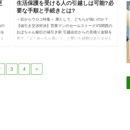
更
生活保護を受ける人の引越しは可能?必
要な手順と手続きとは?
？
＜目からウロコ特集＞ 果たして、どちらが強いのか？
西の
【値引き交渉対決】営業マンのセールストークVS関西の
額を
おばちゃん秘伝の値引き術 引越会社からの見積り金額を
せん
見て 「え！めっちゃ高い！」と驚いた経験はありません
か？ 私自身…
2
3
4
>