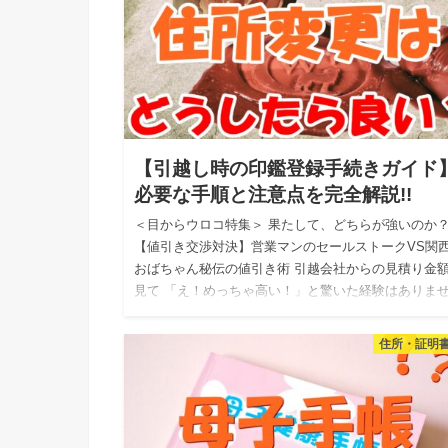
【引越し時の印鑑登録手続きガイド
必要な手順と注意点を完全解説!!
＜目からウロコ特集＞ 果たして、どちらが強いのか
【値引き交渉対決】営業マンのセールストークVS関
おばちゃん秘伝の値引き術 引越会社からの見積り金
見て 「え！めっちゃ高い！」と驚いた経験はありま
か？ 私自身…
住所・証明