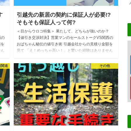
す
引越先の新居の契約に保証人が必要!?
そもそも保証人って何?
？
＜目からウロコ特集＞ 果たして、どちらが強いのか？
西の
【値引き交渉対決】営業マンのセールストークVS関西の
額を
おばちゃん秘伝の値引き術 引越会社からの見積り金額を
せん
見て 「え！めっちゃ高い！」と驚いた経験はありません
か？ 私自身…
書関連
その他