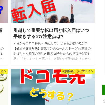
補
引越しで重要な転出届と転入届はいつ
手続きするの?注意点は?
？
＜目からウロコ特集＞ 果たして、どちらが強いのか？
西の
【値引き交渉対決】営業マンのセールストークVS関西の
額を
おばちゃん秘伝の値引き術 引越会社からの見積り金額を
せん
見て 「え！めっちゃ高い！」と驚いた経験はありません
か？ 私自身…
ライン
公共料金・ライフライン