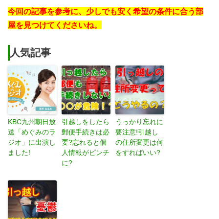
今回の記事を参考に、少しでも安く希望の条件に合う部
屋を見つけてくださいね。
人気記事
KBC九州朝日放
引越しをしたら
うっかり忘れに
送「めぐみのラ
郵便手続きは必
要注意!引越し
ジオ」に出演し
要?忘れると個
の住所変更は何
ました!
人情報がピンチ
をすればいい?
に?