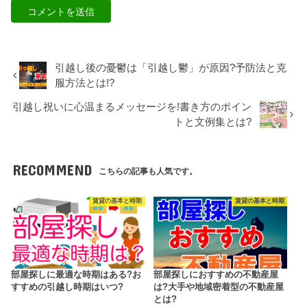
引越し後の憂鬱は「引越し鬱」が原因?予防法と克
服方法とは!?
引越し祝いに心温まるメッセージを!書き方のポイン
トと文例集とは?
RECOMMEND
こちらの記事も人気です。
賃貸の基本と時期
賃貸の基本と時期
部屋探しに最適な時期はある?お
部屋探しにおすすめの不動産屋
すすめの引越し時期はいつ?
は?大手や地域密着型の不動産屋
とは?