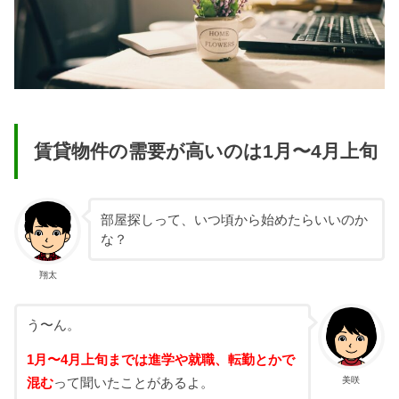
賃貸物件の需要が高いのは1月〜4月上旬
部屋探しって、いつ頃から始めたらいいのか
な？
翔太
う〜ん。
1月〜4月上旬までは進学や就職、転勤とかで
美咲
混む
って聞いたことがあるよ。