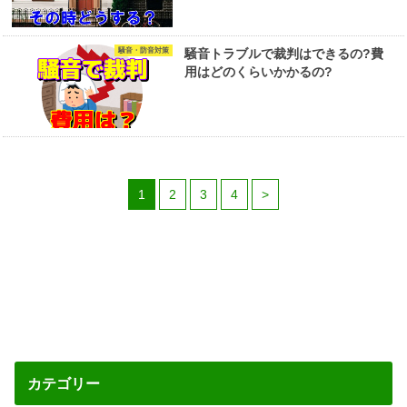
騒音・防音対策
騒音トラブルで裁判はできるの?費
用はどのくらいかかるの?
1
2
3
4
>
カテゴリー