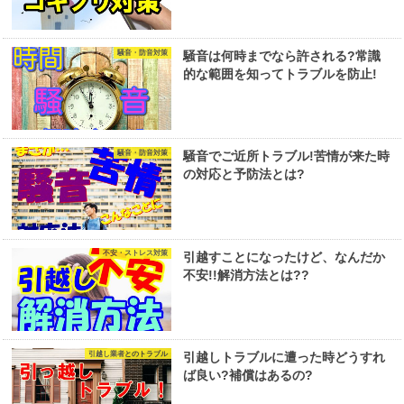
騒音・防音対策
騒音は何時までなら許される?常識
的な範囲を知ってトラブルを防止!
騒音・防音対策
騒音でご近所トラブル!苦情が来た時
の対応と予防法とは?
不安・ストレス対策
引越すことになったけど、なんだか
不安!!解消方法とは??
引越し業者とのトラブル
引越しトラブルに遭った時どうすれ
ば良い?補償はあるの?