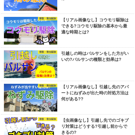
害獣・害虫駆除
【リアル画像なし】コウモリ駆除は
できる?コウモリ駆除の基本から最
適な時期とは?
害獣・害虫駆除
引越しの時はバルサンをした方がい
いの?バルサンの種類と効果は?
害獣・害虫駆除
【リアル画像なし】引越し先のアパ
ートにねずみが出た時の対処方法は
何がある??
害獣・害虫駆除
【虫画像なし】引越し先でのゴキブ
リ対策はどうする?引越し前からで
きるの?