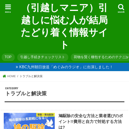
（引越しマニア）引
menu
search
越しに悩む人が結局
たどり着く情報サイ
ト
TOP
引越し手続きチェックリスト
荷物を賢く梱包するためのテクニッ
KBC九州朝日放送「めぐみのラジオ」に出演しました！
HOME
トラブルと解決策
トラブルと解決策
害獣・害虫駆除
鳩駆除の安全な方法と業者選びのポ
イント!!費用と自力で対処する方法
は?