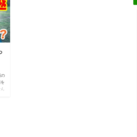
っ
？
西の
額を
せん