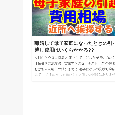
離婚して母子家庭になったときの引
越し費用はいくらかかる??
＜目からウロコ特集＞ 果たして、どちらが強いのか
【値引き交渉対決】営業マンのセールストークVS関
おばちゃん秘伝の値引き術 引越会社からの見積り金
見て 「え！めっちゃ高い！」と驚いた経験はありま
か？ 私自身…