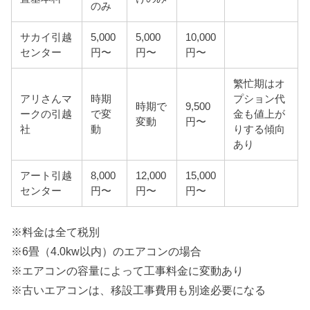
のみ
サカイ引越
5,000
5,000
10,000
センター
円〜
円〜
円〜
繁忙期はオ
アリさんマ
時期
プション代
時期で
9,500
ークの引越
で変
金も値上が
変動
円〜
社
動
りする傾向
あり
アート引越
8,000
12,000
15,000
センター
円〜
円〜
円〜
※料金は全て税別
※6畳（4.0kw以内）のエアコンの場合
※エアコンの容量によって工事料金に変動あり
※古いエアコンは、移設工事費用も別途必要になる