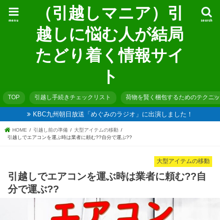
（引越しマニア）引
menu
search
越しに悩む人が結局
たどり着く情報サイ
ト
TOP
引越し手続きチェックリスト
荷物を賢く梱包するためのテクニッ
KBC九州朝日放送「めぐみのラジオ」に出演しました！
HOME
引越し前の準備
大型アイテムの移動
引越しでエアコンを運ぶ時は業者に頼む??自分で運ぶ??
大型アイテムの移動
引越しでエアコンを運ぶ時は業者に頼む??自
分で運ぶ??