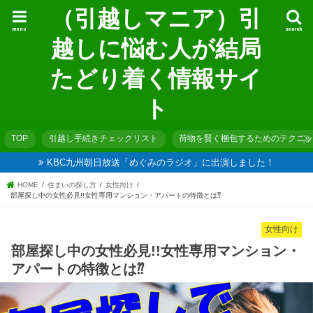
（引越しマニア）引
menu
search
越しに悩む人が結局
たどり着く情報サイ
ト
TOP
引越し手続きチェックリスト
荷物を賢く梱包するためのテクニッ
KBC九州朝日放送「めぐみのラジオ」に出演しました！
HOME
住まいの探し方
女性向け
部屋探し中の女性必見!!女性専用マンション・アパートの特徴とは⁇
女性向け
部屋探し中の女性必見!!女性専用マンション・
アパートの特徴とは⁇