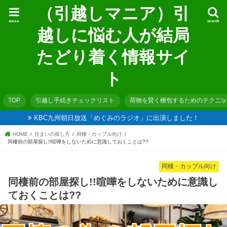
（引越しマニア）引
menu
search
越しに悩む人が結局
たどり着く情報サイ
ト
TOP
引越し手続きチェックリスト
荷物を賢く梱包するためのテクニッ
KBC九州朝日放送「めぐみのラジオ」に出演しました！
HOME
住まいの探し方
同棲・カップル向け
同棲前の部屋探し!!喧嘩をしないために意識しておくことは??
同棲・カップル向け
同棲前の部屋探し!!喧嘩をしないために意識し
ておくことは??