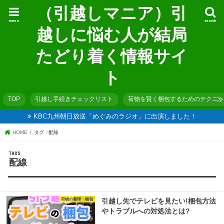
（引越しマニア）引
menu
search
越しに悩む人が結局
たどり着く情報サイ
ト
TOP
引越し手続きチェックリスト
荷物を賢く梱包するためのテクニッ
KBC九州朝日放送「めぐみのラジオ」に出演しました！
HOME
タグ : 配線
配線
荷物の整理・梱包
引越し先でテレビを見たい!梱包方法
やトラブルへの対処法とは?