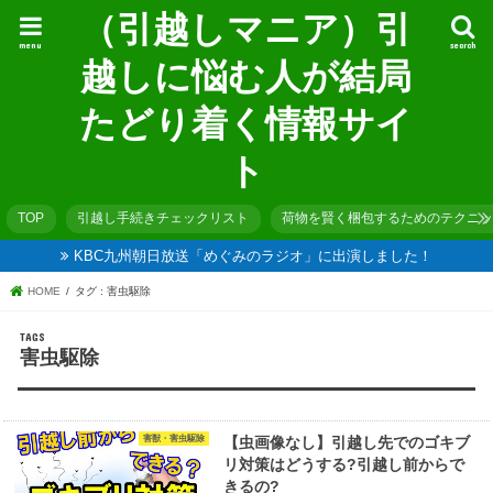
（引越しマニア）引
menu
search
越しに悩む人が結局
たどり着く情報サイ
ト
TOP
引越し手続きチェックリスト
荷物を賢く梱包するためのテクニッ
KBC九州朝日放送「めぐみのラジオ」に出演しました！
HOME
タグ : 害虫駆除
害虫駆除
害獣・害虫駆除
【虫画像なし】引越し先でのゴキブ
リ対策はどうする?引越し前からで
きるの?