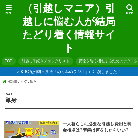
（引越しマニア）引
menu
search
越しに悩む人が結局
たどり着く情報サイ
ト
TOP
引越し手続きチェックリスト
荷物を賢く梱包するためのテクニッ
KBC九州朝日放送「めぐみのラジオ」に出演しました！
HOME
タグ : 単身
単身
単身・学生向け
一人暮らしに必要な引越し費用と料
金相場は?準備は何をしたらいい?