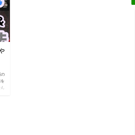
や
？
西の
額を
せん