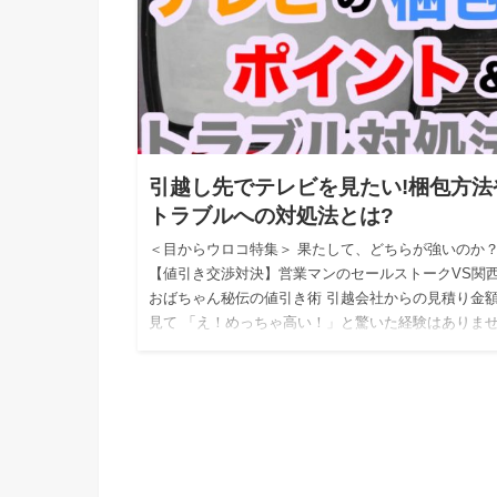
引越し先でテレビを見たい!梱包方法
トラブルへの対処法とは?
＜目からウロコ特集＞ 果たして、どちらが強いのか
【値引き交渉対決】営業マンのセールストークVS関
おばちゃん秘伝の値引き術 引越会社からの見積り金
見て 「え！めっちゃ高い！」と驚いた経験はありま
か？ 私自身…