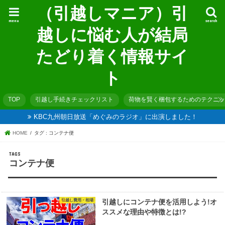
（引越しマニア）引
menu
search
越しに悩む人が結局
たどり着く情報サイ
ト
TOP
引越し手続きチェックリスト
荷物を賢く梱包するためのテクニッ
KBC九州朝日放送「めぐみのラジオ」に出演しました！
HOME
タグ : コンテナ便
コンテナ便
引越し費用・相場
引越しにコンテナ便を活用しよう!オ
ススメな理由や特徴とは!?