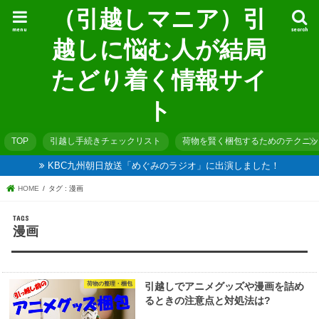
（引越しマニア）引
menu
search
越しに悩む人が結局
たどり着く情報サイ
ト
TOP
引越し手続きチェックリスト
荷物を賢く梱包するためのテクニッ
KBC九州朝日放送「めぐみのラジオ」に出演しました！
HOME
タグ : 漫画
漫画
荷物の整理・梱包
引越しでアニメグッズや漫画を詰め
るときの注意点と対処法は?